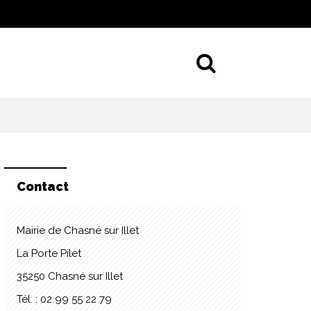
Aller à la 
Contact
Mairie de Chasné sur Illet
La Porte Pilet
35250 Chasné sur Illet
Tél. : 02 99 55 22 79