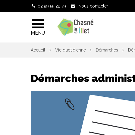
Gestion des traceurs
02 99 55 22 79
Nous contacter
MENU
Accueil
Vie quotidienne
Démarches
Dém
Démarches administ