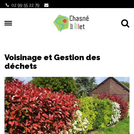
Gestion des traceurs
02 99 55 22 79
Al
Voisinage et Gestion des
déchets