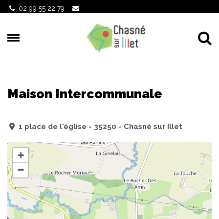
Gestion des traceurs
02 99 55 22 79
Al
Maison Intercommunale
1 place de l'église - 35250 - Chasné sur Illet
+
−