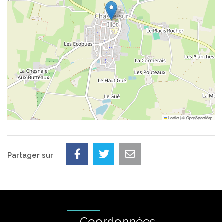
Leaflet
|
©
OpenStreetMap
Partager sur :
Coordonnées