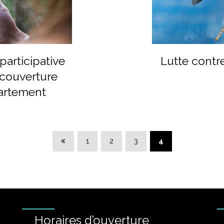
participative
Lutte contre
 couverture
artement
Page précédente
1
2
3
4
Horaires d’ouverture