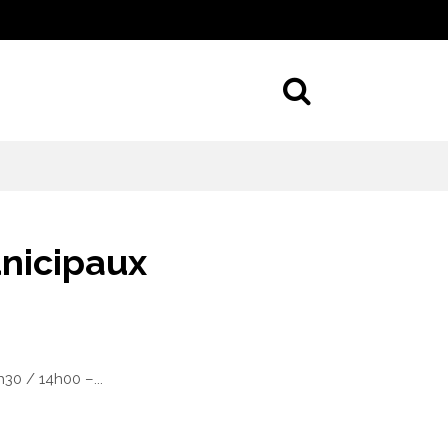
Aller à la 
nicipaux
30 / 14h00 –...