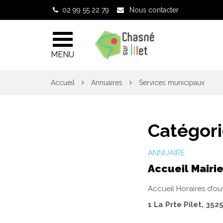
Gestion des traceurs
02 99 55 22 79
Nous contacter
MENU
Accueil
Annuaires
Services municipaux
Catégori
ANNUAIRE
Accueil Mairie
Accueil Horaires d’ou
1 La Prte Pilet, 352