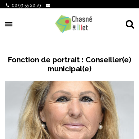
Gestion des traceurs
02 99 55 22 79
Al
Fonction de portrait :
Conseiller(e)
municipal(e)