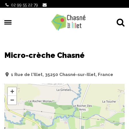
Gestion des traceurs
02 99 55 22 79
Al
Micro-crèche Chasné
1 Rue de l'Illet, 35250 Chasné-sur-Illet, France
+
−