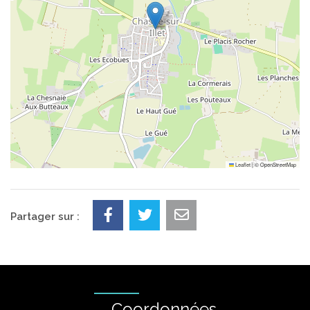
Leaflet
|
©
OpenStreetMap
Partager sur :
Coordonnées