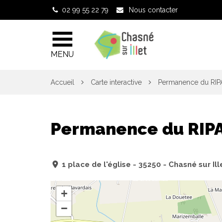
Gestion des traceurs
02 99 55 22 79
Nous contacter
MENU
Accueil
Carte interactive
Permanence du RI
Permanence du RIP
1 place de l'église - 35250 - Chasné sur Ill
+
−