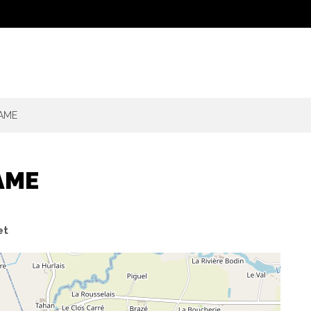
PAME
AME
et