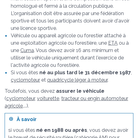
homologué et fermé à la circulation publique.
L'organisation doit être assurée par une fédération
sportive et tous les participants doivent avoir d'avoir
une licence sportive.
Véhicule ou appareil agricole ou forestier attaché à
une exploitation agricole ou forestière, une
ETA
ou à
une
Cuma
. Vous devez avoir 16 ans minimum et
utiliser le véhicule uniquement durant l'exercice de
l'activité agricole ou forestière.
Si vous êtes
né au plus tard le 31 décembre 1987
,
cyclomoteur
et
quadricycle léger à moteur
.
Toutefois, vous devez
assurer le véhicule
(
cyclomoteur
,
voiturette
,
tracteur ou engin automoteur
agricole
,...).
À savoir
si vous êtes
né en 1988 ou après
, vous devez avoir
le
brevet de sécurité routière (catégorie AM)
pour