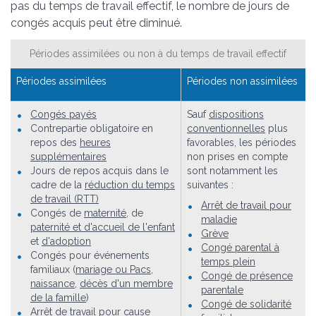
pas du temps de travail effectif, le nombre de jours de
congés acquis peut être diminué.
Périodes assimilées ou non à du temps de travail effectif
Périodes assimilées
Périodes non assimilées
Congés payés
Sauf
dispositions
Contrepartie obligatoire en
conventionnelles
plus
repos des
heures
favorables, les périodes
supplémentaires
non prises en compte
Jours de repos acquis dans le
sont notamment les
cadre de la
réduction du temps
suivantes :
de travail (RTT)
Arrêt de travail pour
Congés de
maternité
, de
maladie
paternité et d'accueil de l'enfant
Grève
et
d'adoption
Congé parental à
Congés pour événements
temps plein
familiaux (
mariage ou Pacs
,
Congé de présence
naissance
,
décès d'un membre
parentale
de la famille
)
Congé de solidarité
Arrêt de travail
pour cause