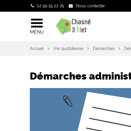
Gestion des traceurs
02 99 55 22 79
Nous contacter
MENU
Accueil
Vie quotidienne
Démarches
Dém
Démarches administ