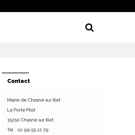
Aller à la 
Contact
Mairie de Chasné sur Illet
La Porte Pilet
35250 Chasné sur Illet
Tél. : 02 99 55 22 79