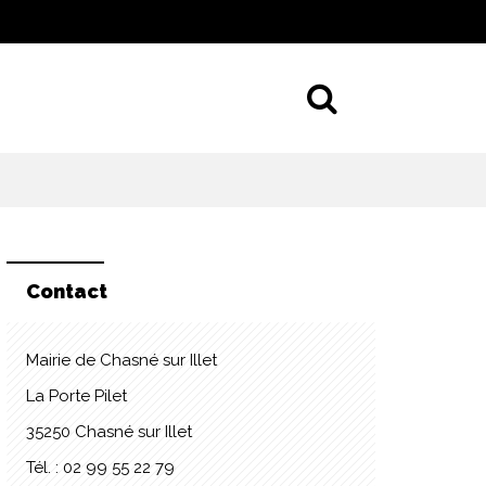
Aller à la 
Contact
Mairie de Chasné sur Illet
La Porte Pilet
35250 Chasné sur Illet
Tél. : 02 99 55 22 79