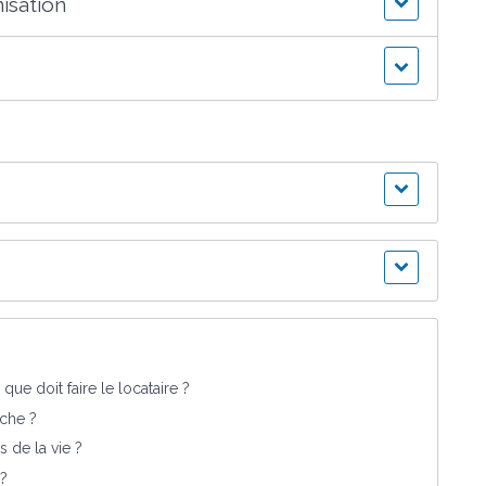
isation
ue doit faire le locataire ?
che ?
s de la vie ?
 ?