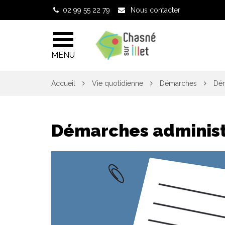
Gestion des traceurs
02 99 55 22 79
Nous contacter
MENU
Accueil
Vie quotidienne
Démarches
Dém
Démarches administ