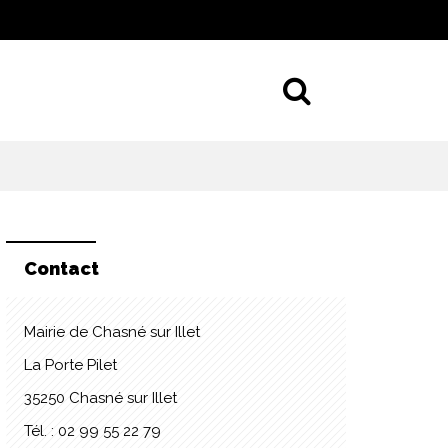
Aller à la 
Contact
Mairie de Chasné sur Illet
La Porte Pilet
35250 Chasné sur Illet
Tél. : 02 99 55 22 79