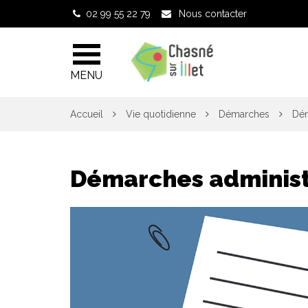
Gestion des traceurs
02 99 55 22 79
Nous contacter
MENU
Accueil
Vie quotidienne
Démarches
Dém
Démarches administ