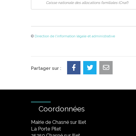
Caisse nationale des allocations familiales (Cnaf)
©
Direction de l'information légale et administrative
Partager sur :
Coordonnées
Mairie de Chasné sur Illet
La Porte Pilet
35250 Chasné sur Illet