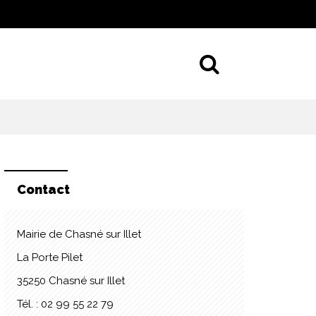
Aller à la 
Contact
Mairie de Chasné sur Illet
La Porte Pilet
35250 Chasné sur Illet
Tél. : 02 99 55 22 79