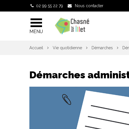
Gestion des traceurs
02 99 55 22 79
Nous contacter
MENU
Accueil
Vie quotidienne
Démarches
Dém
Démarches administ