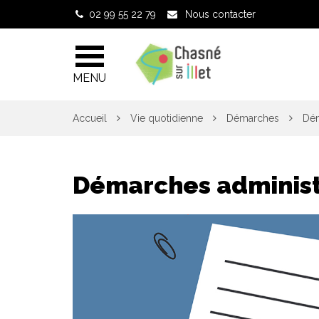
Gestion des traceurs
02 99 55 22 79
Nous contacter
MENU
Accueil
Vie quotidienne
Démarches
Dém
Démarches administ