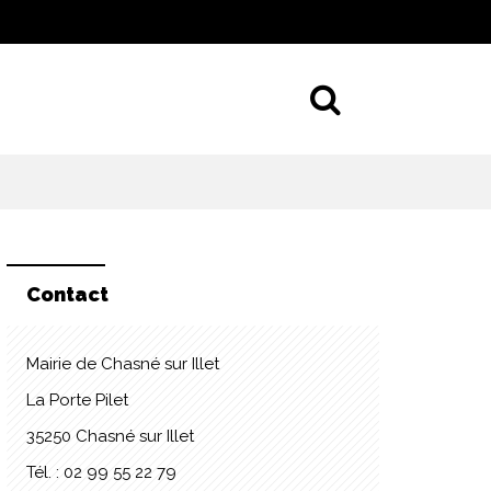
Aller à la 
Contact
Mairie de Chasné sur Illet
La Porte Pilet
35250 Chasné sur Illet
Tél. : 02 99 55 22 79