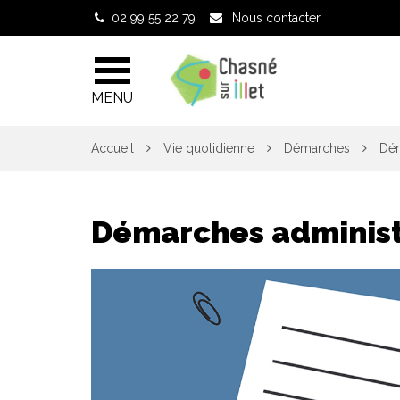
Gestion des traceurs
02 99 55 22 79
Nous contacter
MENU
Accueil
Vie quotidienne
Démarches
Dém
Démarches administ