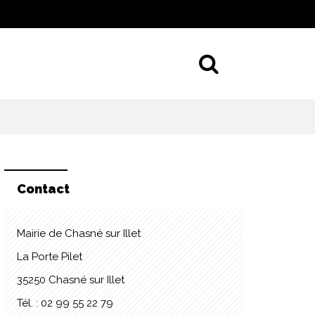
Aller à la 
Contact
Mairie de Chasné sur Illet
La Porte Pilet
35250 Chasné sur Illet
Tél. : 02 99 55 22 79