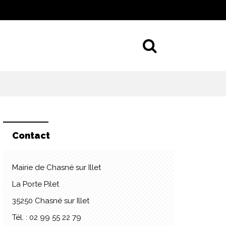
Aller à la 
Contact
Mairie de Chasné sur Illet
La Porte Pilet
35250 Chasné sur Illet
Tél. : 02 99 55 22 79