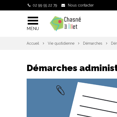
Gestion des traceurs
02 99 55 22 79
Nous contacter
MENU
Accueil
Vie quotidienne
Démarches
Dém
Démarches administ