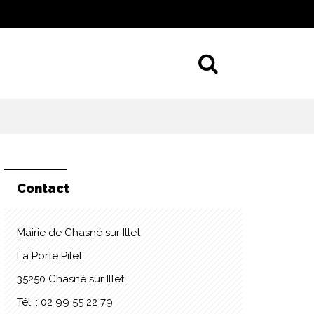
Aller à la 
Contact
Mairie de Chasné sur Illet
La Porte Pilet
35250 Chasné sur Illet
Tél. : 02 99 55 22 79