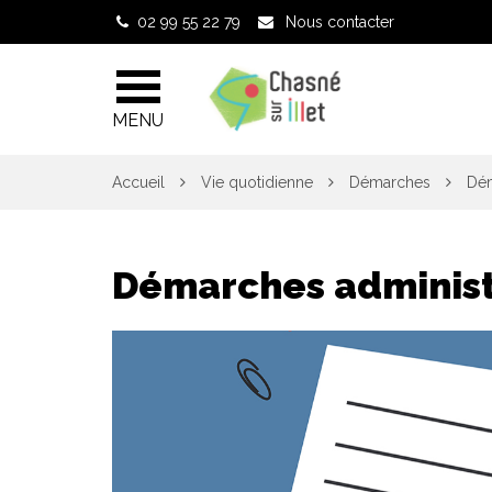
Gestion des traceurs
02 99 55 22 79
Nous contacter
MENU
Accueil
Vie quotidienne
Démarches
Dém
Démarches administ