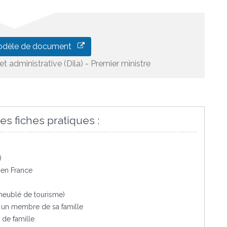
odèle de document
et administrative (Dila) - Premier ministre
es fiches pratiques :
)
é en France
)
(meublé de tourisme)
u un membre de sa famille
de famille