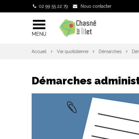
Gestion des traceurs
02 99 55 22 79
Nous contacter
MENU
Accueil
Vie quotidienne
Démarches
Dém
Démarches administ