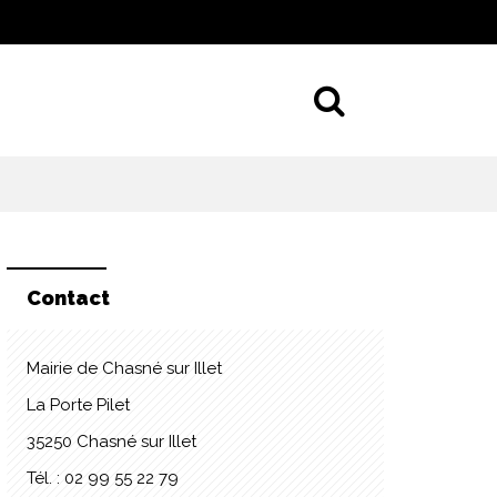
Aller à la 
Contact
Mairie de Chasné sur Illet
La Porte Pilet
35250 Chasné sur Illet
Tél. : 02 99 55 22 79