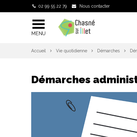
Gestion des traceurs
02 99 55 22 79
Nous contacter
MENU
Accueil
Vie quotidienne
Démarches
Dém
Démarches administ