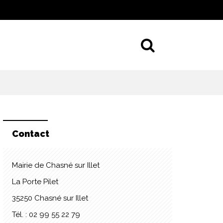
Aller à la 
Contact
Mairie de Chasné sur Illet
La Porte Pilet
35250 Chasné sur Illet
Tél. : 02 99 55 22 79