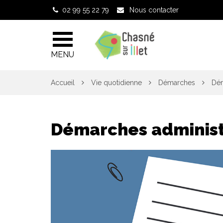
Gestion des traceurs
02 99 55 22 79
Nous contacter
MENU
Accueil
Vie quotidienne
Démarches
Dém
Démarches administ