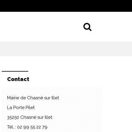
Aller à la 
Contact
Mairie de Chasné sur Illet
La Porte Pilet
35250 Chasné sur Illet
Tél. : 02 99 55 22 79