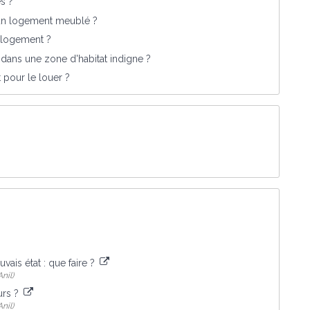
s ?
d'un logement meublé ?
n logement ?
 dans une zone d'habitat indigne ?
pour le louer ?
ais état : que faire ?
nil)
ours ?
nil)