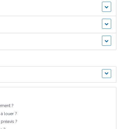
gement ?
à louer ?
 préavis ?