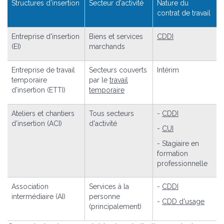
Structures d'insertion
Secteur d'activité
Nature du
contrat de travail
Entreprise d'insertion
Biens et services
CDDI
(EI)
marchands
Entreprise de travail
Secteurs couverts
Intérim
temporaire
par le
travail
d'insertion (ETTI)
temporaire
Ateliers et chantiers
Tous secteurs
-
CDDI
d'insertion (ACI)
d'activité
-
CUI
- Stagiaire en
formation
professionnelle
Association
Services à la
-
CDDI
intermédiaire (AI)
personne
-
CDD d'usage
(principalement)