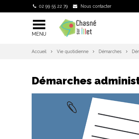
Gestion des traceurs
02 99 55 22 79
Nous contacter
MENU
Accueil
Vie quotidienne
Démarches
Dém
Démarches administ