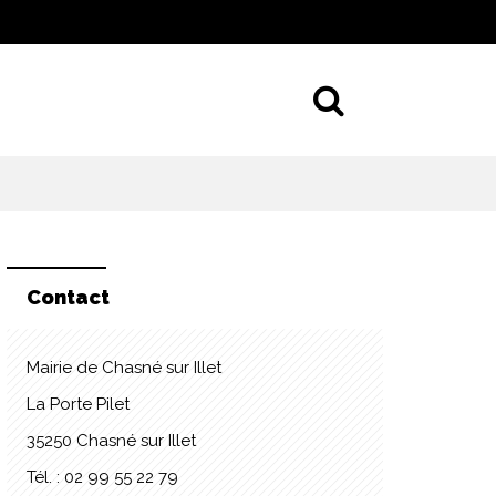
Aller à la 
Contact
Mairie de Chasné sur Illet
La Porte Pilet
35250 Chasné sur Illet
Tél. : 02 99 55 22 79