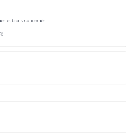
nnes et biens concernés
I)