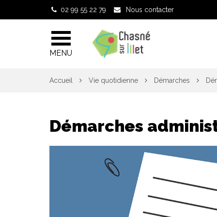
Gestion des traceurs
02 99 55 22 79
Nous contacter
MENU
Accueil
Vie quotidienne
Démarches
Dém
Démarches administ