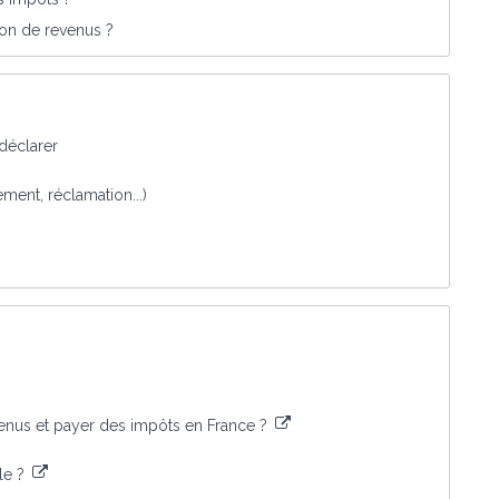
tion de revenus ?
 déclarer
iement, réclamation...)
venus et payer des impôts en France ?
le ?