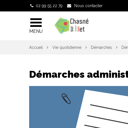
Gestion des traceurs
02 99 55 22 79
Nous contacter
MENU
Accueil
Vie quotidienne
Démarches
Dém
Démarches administ