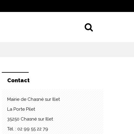
Aller à la 
Contact
Mairie de Chasné sur Illet
La Porte Pilet
35250 Chasné sur Illet
Tél. : 02 99 55 22 79