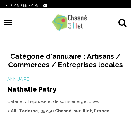
Gestion des traceurs
02 99 55 22 79
Al
Catégorie d'annuaire :
Artisans /
Commerces / Entreprises locales
ANNUAIRE
Nathalie Patry
Cabinet d’hypnose et de soins énergétiques
7 All. Tadarne, 35250 Chasné-sur-Illet, France