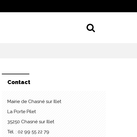
Aller à la 
Contact
Mairie de Chasné sur Illet
La Porte Pilet
35250 Chasné sur Illet
Tél. : 02 99 55 22 79