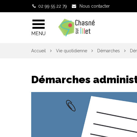
Gestion des traceurs
02 99 55 22 79
Nous contacter
MENU
Accueil
Vie quotidienne
Démarches
Dém
Démarches administ