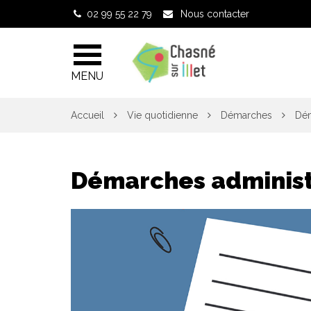
Gestion des traceurs
02 99 55 22 79
Nous contacter
MENU
Accueil
Vie quotidienne
Démarches
Dém
Démarches administ