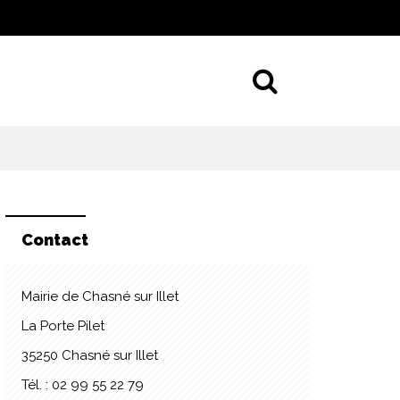
Aller à la 
Contact
Mairie de Chasné sur Illet
La Porte Pilet
35250 Chasné sur Illet
Tél. : 02 99 55 22 79