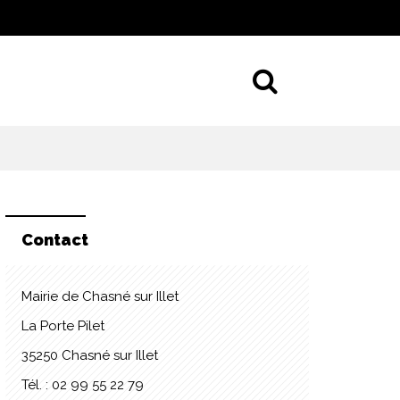
Aller à la 
Contact
Mairie de Chasné sur Illet
La Porte Pilet
35250 Chasné sur Illet
Tél. : 02 99 55 22 79