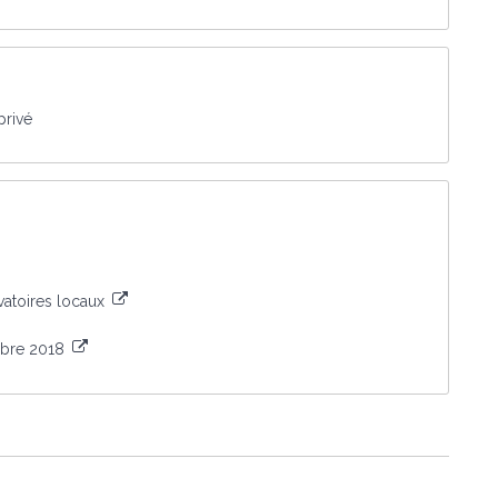
privé
vatoires locaux
embre 2018