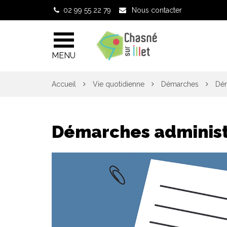
Gestion des traceurs
02 99 55 22 79
Nous contacter
MENU
Accueil
Vie quotidienne
Démarches
Dém
Démarches administ